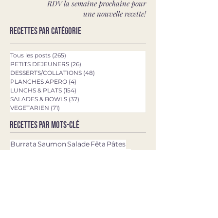
RDV la semaine prochaine pour
une nouvelle recette!
Recettes par catégorie
Tous les posts
(265)
265 posts
PETITS DEJEUNERS
(26)
26 posts
DESSERTS/COLLATIONS
(48)
48 posts
PLANCHES APERO
(4)
4 posts
LUNCHS & PLATS
(154)
154 posts
SALADES & BOWLS
(37)
37 posts
VEGETARIEN
(71)
71 posts
Recettes par mots-clé
Burrata
Saumon
Salade
Fêta
Pâtes
Chocolat
Chèvre
Poulet
Concombre
Avocat
Quinoa
Tomates
Mozzarella
Asperges
Courgette
Pesto
Tagliatelles
Brownie
Rigatoni
Gâteau
Pizza
Epinards
Quiche
Aubergine
Pommes de terre
Chou-fleur
Patate douce
Thon
Fraises
Olives