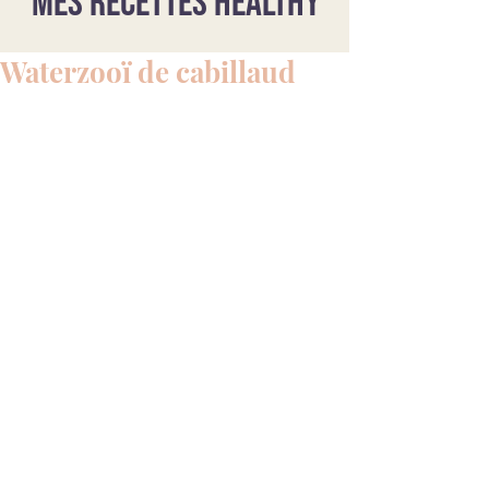
Mes recettes healthy
Waterzooï de cabillaud