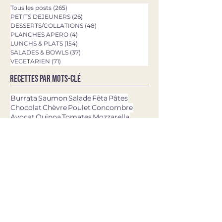
Tous les posts
(265)
265 posts
PETITS DEJEUNERS
(26)
26 posts
DESSERTS/COLLATIONS
(48)
48 posts
PLANCHES APERO
(4)
4 posts
LUNCHS & PLATS
(154)
154 posts
SALADES & BOWLS
(37)
37 posts
VEGETARIEN
(71)
71 posts
Recettes par mots-clé
Burrata
Saumon
Salade
Fêta
Pâtes
Chocolat
Chèvre
Poulet
Concombre
Avocat
Quinoa
Tomates
Mozzarella
Asperges
Courgette
Pesto
Tagliatelles
Brownie
Rigatoni
Gâteau
Pizza
Epinards
Quiche
Aubergine
Pommes de terre
Chou-fleur
Patate douce
Thon
Fraises
Olives
dernières recettes