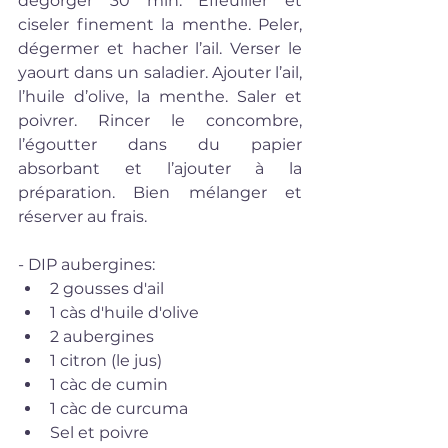
dégorger 30 min. Effeuiller et 
ciseler finement la menthe. Peler, 
dégermer et hacher l’ail. Verser le 
yaourt dans un saladier. Ajouter l’ail, 
l’huile d’olive, la menthe. Saler et 
poivrer. Rincer le concombre, 
l’égoutter dans du papier 
absorbant et l’ajouter à la 
préparation. Bien mélanger et 
réserver au frais.
- DIP aubergines:  
2 gousses d'ail  
1 càs d'huile d'olive  
2 aubergines   
1 citron (le jus)  
1 càc de cumin   
1 càc de curcuma   
Sel et poivre  