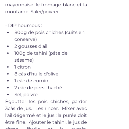
mayonnaise, le fromage blanc et la 
moutarde. Saler/poivrer.
- DIP houmous : 
800g de pois chiches (cuits en 
conserve)  
2 gousses d'ail  
100g de tahini (pâte de 
sésame)  
1 citron  
8 càs d'huile d'olive  
1 càc de cumin   
2 càc de persil haché  
Sel, poivre 
Égoutter les pois chiches, garder 
3càs de jus.  Les rincer.  Mixer avec 
l'ail dégermé et le jus : la purée doit 
être fine.  Ajouter le tahini, le jus de 