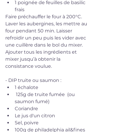
1 poignée de feuilles de basilic 
frais 
Faire préchauffer le four à 200°C. 
Laver les aubergines, les mettre au 
four pendant 50 min. Laisser 
refroidir un peu puis les vider avec 
une cuillère dans le bol du mixer. 
Ajouter tous les ingrédients et 
mixer jusqu’à obtenir la 
consistance voulue.
- DIP truite ou saumon :  
1 échalote  
 125g de truite fumée  (ou 
saumon fumé)  
Coriandre  
Le jus d'un citron  
Sel, poivre  
100g de philadelphia ail&fines 