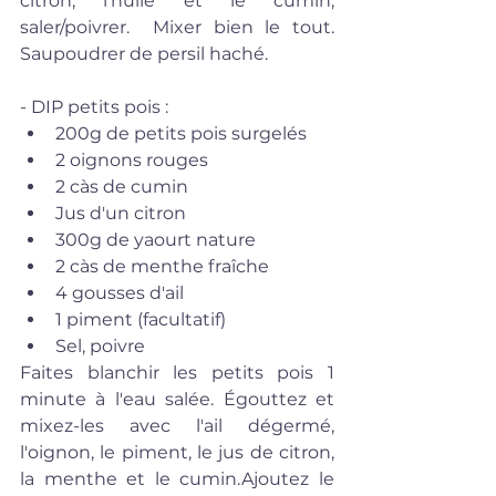
citron, l'huile et le cumin, 
saler/poivrer.  Mixer bien le tout.  
Saupoudrer de persil haché.
- DIP petits pois :  
200g de petits pois surgelés  
2 oignons rouges  
2 càs de cumin  
Jus d'un citron  
300g de yaourt nature  
2 càs de menthe fraîche  
4 gousses d'ail  
1 piment (facultatif)  
Sel, poivre 
Faites blanchir les petits pois 1 
minute à l'eau salée. Égouttez et 
mixez-les avec l'ail dégermé, 
l'oignon, le piment, le jus de citron, 
la menthe et le cumin.​Ajoutez le 