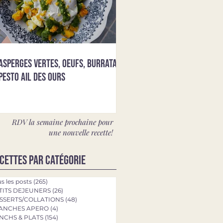
Asperges vertes, oeufs, burrata &
pesto ail des ours
RDV la semaine prochaine pour
une nouvelle recette!
cettes par catégorie
s les posts
(265)
265 posts
TITS DEJEUNERS
(26)
26 posts
SSERTS/COLLATIONS
(48)
48 posts
ANCHES APERO
(4)
4 posts
NCHS & PLATS
(154)
154 posts