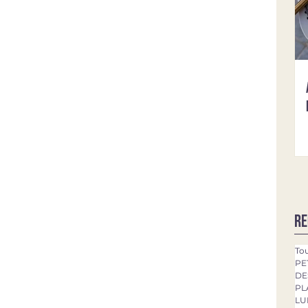
Re
Tou
PE
DE
PL
LU