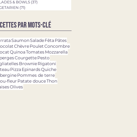
LADES & BOWLS
(37)
37 posts
GETARIEN
(71)
71 posts
cettes par mots-clé
rrata
Saumon
Salade
Fêta
Pâtes
ocolat
Chèvre
Poulet
Concombre
ocat
Quinoa
Tomates
Mozzarella
perges
Courgette
Pesto
gliatelles
Brownie
Rigatoni
teau
Pizza
Epinards
Quiche
bergine
Pommes de terre
ou-fleur
Patate douce
Thon
aises
Olives