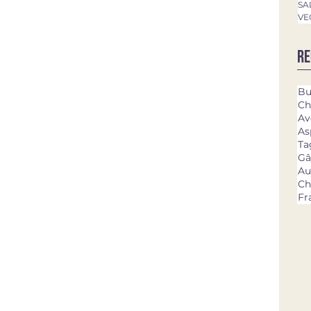
SA
VE
Re
Bu
Ch
Av
As
Ta
Gâ
Au
Ch
Fr