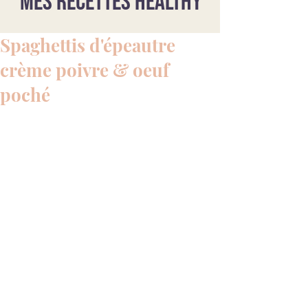
Mes recettes healthy
Spaghettis d'épeautre
crème poivre & oeuf
poché