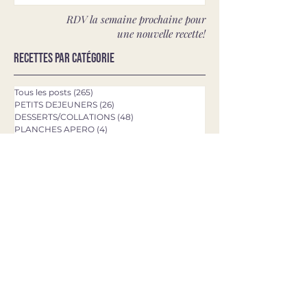
RDV la semaine prochaine pour
une nouvelle recette!
Recettes par catégorie
Tous les posts
(265)
265 posts
PETITS DEJEUNERS
(26)
26 posts
DESSERTS/COLLATIONS
(48)
48 posts
PLANCHES APERO
(4)
4 posts
LUNCHS & PLATS
(154)
154 posts
SALADES & BOWLS
(37)
37 posts
VEGETARIEN
(71)
71 posts
Recettes par mots-clé
Burrata
Saumon
Salade
Fêta
Pâtes
Chocolat
Chèvre
Poulet
Concombre
Avocat
Quinoa
Tomates
Mozzarella
Asperges
Courgette
Pesto
Tagliatelles
Brownie
Rigatoni
Gâteau
Pizza
Epinards
Quiche
Aubergine
Pommes de terre
Chou-fleur
Patate douce
Thon
Fraises