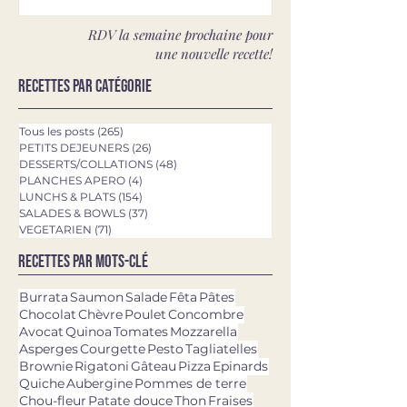
RDV la semaine prochaine pour
une nouvelle recette!
Recettes par catégorie
Tous les posts
(265)
265 posts
PETITS DEJEUNERS
(26)
26 posts
DESSERTS/COLLATIONS
(48)
48 posts
PLANCHES APERO
(4)
4 posts
LUNCHS & PLATS
(154)
154 posts
SALADES & BOWLS
(37)
37 posts
VEGETARIEN
(71)
71 posts
Recettes par mots-clé
Burrata
Saumon
Salade
Fêta
Pâtes
Chocolat
Chèvre
Poulet
Concombre
Avocat
Quinoa
Tomates
Mozzarella
Asperges
Courgette
Pesto
Tagliatelles
Brownie
Rigatoni
Gâteau
Pizza
Epinards
Quiche
Aubergine
Pommes de terre
Chou-fleur
Patate douce
Thon
Fraises