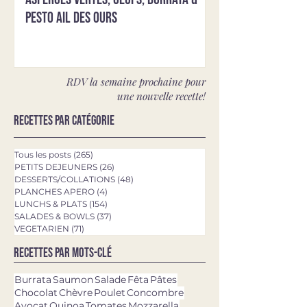
pesto ail des ours
RDV la semaine prochaine pour
une nouvelle recette!
Recettes par catégorie
Tous les posts
(265)
265 posts
PETITS DEJEUNERS
(26)
26 posts
DESSERTS/COLLATIONS
(48)
48 posts
PLANCHES APERO
(4)
4 posts
LUNCHS & PLATS
(154)
154 posts
SALADES & BOWLS
(37)
37 posts
VEGETARIEN
(71)
71 posts
Recettes par mots-clé
Burrata
Saumon
Salade
Fêta
Pâtes
Chocolat
Chèvre
Poulet
Concombre
Avocat
Quinoa
Tomates
Mozzarella