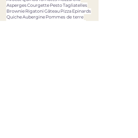
Asperges
Courgette
Pesto
Tagliatelles
Brownie
Rigatoni
Gâteau
Pizza
Epinards
Quiche
Aubergine
Pommes de terre
Chou-fleur
Patate douce
Thon
Fraises
Olives
dernières recettes
11 avr. 2025