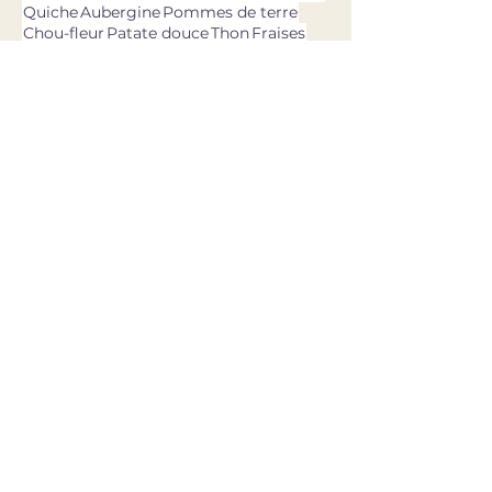
Quiche
Aubergine
Pommes de terre
Chou-fleur
Patate douce
Thon
Fraises
Olives
dernières recettes
11 avr. 2025
Asperges vertes, oeufs,
burrata & pesto ail des ours