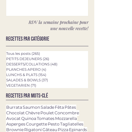
RDV la semaine prochaine pour
une nouvelle recette!
Recettes par catégorie
Tous les posts
(265)
265 posts
PETITS DEJEUNERS
(26)
26 posts
DESSERTS/COLLATIONS
(48)
48 posts
PLANCHES APERO
(4)
4 posts
LUNCHS & PLATS
(154)
154 posts
SALADES & BOWLS
(37)
37 posts
VEGETARIEN
(71)
71 posts
Recettes par mots-clé
Burrata
Saumon
Salade
Fêta
Pâtes
Chocolat
Chèvre
Poulet
Concombre
Avocat
Quinoa
Tomates
Mozzarella
Asperges
Courgette
Pesto
Tagliatelles
Brownie
Rigatoni
Gâteau
Pizza
Epinards