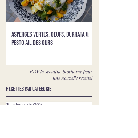
Asperges vertes, oeufs, burrata &
pesto ail des ours
RDV la semaine prochaine pour
une nouvelle recette!
Recettes par catégorie
Tous les posts
(265)
265 posts
PETITS DEJEUNERS
(26)
26 posts
DESSERTS/COLLATIONS
(48)
48 posts
PLANCHES APERO
(4)
4 posts
LUNCHS & PLATS
(154)
154 posts
SALADES & BOWLS
(37)
37 posts
VEGETARIEN
(71)
71 posts