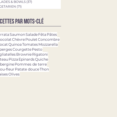
LADES & BOWLS
(37)
37 posts
GETARIEN
(71)
71 posts
cettes par mots-clé
rrata
Saumon
Salade
Fêta
Pâtes
ocolat
Chèvre
Poulet
Concombre
ocat
Quinoa
Tomates
Mozzarella
perges
Courgette
Pesto
gliatelles
Brownie
Rigatoni
teau
Pizza
Epinards
Quiche
bergine
Pommes de terre
ou-fleur
Patate douce
Thon
aises
Olives