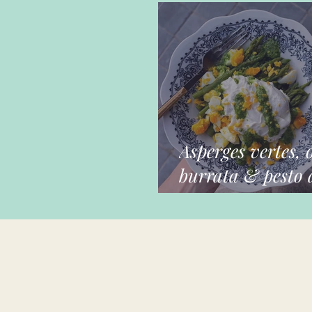
Asperges vertes, 
burrata & pesto a
ours