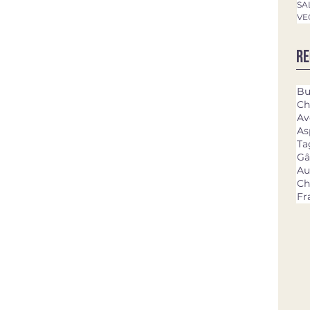
SA
VE
Re
Bu
Ch
Av
As
Ta
Gâ
Au
Ch
Fr