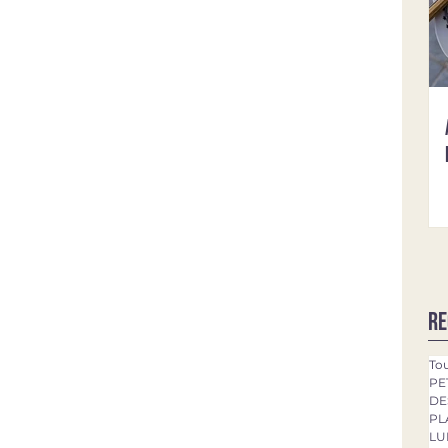
Re
Tou
PE
DE
PL
LU