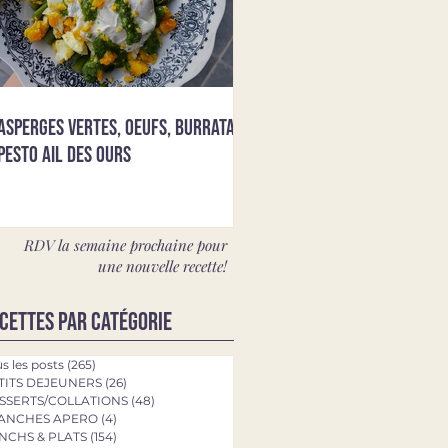
Asperges vertes, oeufs, burrata &
pesto ail des ours
RDV la semaine prochaine pour
une nouvelle recette!
cettes par catégorie
s les posts
(265)
265 posts
TITS DEJEUNERS
(26)
26 posts
SSERTS/COLLATIONS
(48)
48 posts
ANCHES APERO
(4)
4 posts
NCHS & PLATS
(154)
154 posts