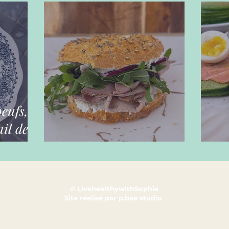
oeufs,
il des
Bagels maison
Ga
© LivehealthywithSophie
Site réalisé par
p.bee studio