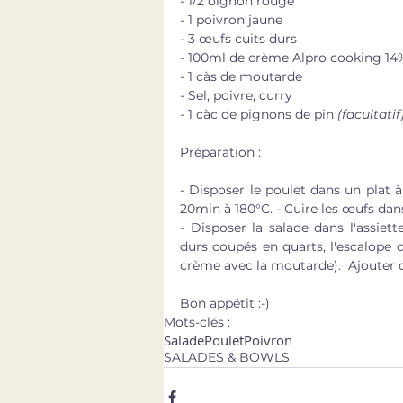
- 1/2 oignon rouge
- 1 poivron jaune
- 3 œufs cuits durs
- 100ml de crème Alpro cooking 14
- 1 càs de moutarde
- Sel, poivre, curry
- 1 càc de pignons de pin 
(facultatif
Préparation : 
- Disposer le poulet dans un plat à 
20min à 180°C. - Cuire les œufs dans
- Disposer la salade dans l'assiet
durs coupés en quarts, l'escalope d
crème avec la moutarde).  Ajouter 
Bon appétit :-)
Mots-clés :
Salade
Poulet
Poivron
SALADES & BOWLS