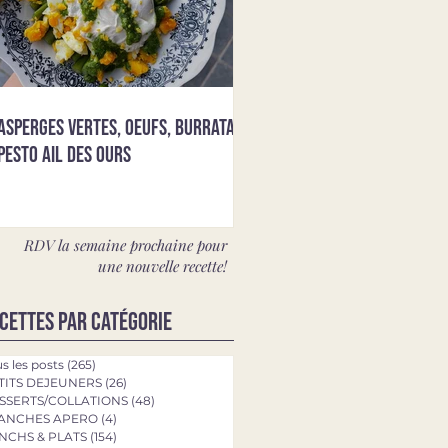
Asperges vertes, oeufs, burrata &
pesto ail des ours
RDV la semaine prochaine pour
une nouvelle recette!
cettes par catégorie
s les posts
(265)
265 posts
TITS DEJEUNERS
(26)
26 posts
SSERTS/COLLATIONS
(48)
48 posts
ANCHES APERO
(4)
4 posts
NCHS & PLATS
(154)
154 posts