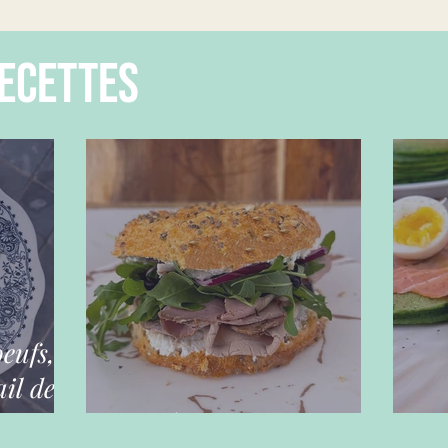
ecettes
oeufs,
il des
Bagels maison
Ga