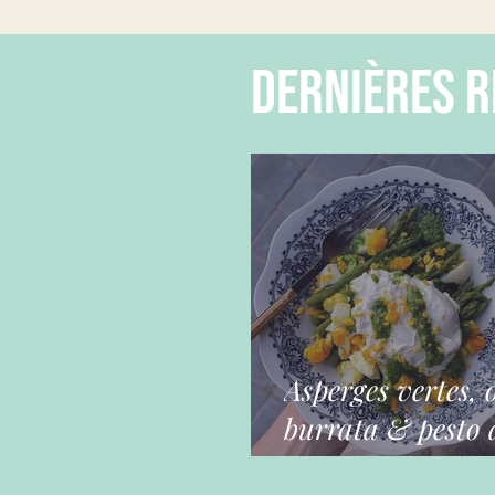
dernières r
Asperges vertes, 
burrata & pesto a
ours