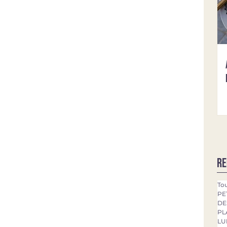
Re
Tou
PE
DE
PL
LU