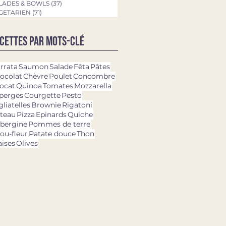
LADES & BOWLS
(37)
37 posts
GETARIEN
(71)
71 posts
cettes par mots-clé
rrata
Saumon
Salade
Fêta
Pâtes
ocolat
Chèvre
Poulet
Concombre
ocat
Quinoa
Tomates
Mozzarella
perges
Courgette
Pesto
gliatelles
Brownie
Rigatoni
teau
Pizza
Epinards
Quiche
bergine
Pommes de terre
ou-fleur
Patate douce
Thon
aises
Olives