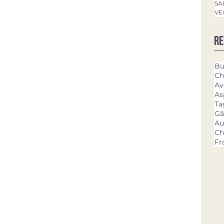
SA
VE
Re
Bu
Ch
Av
As
Ta
Gâ
Au
Ch
Fr