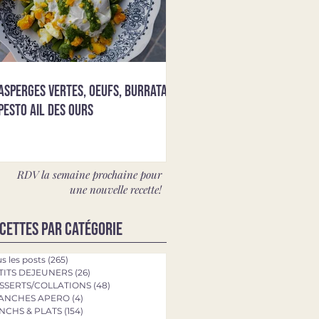
Asperges vertes, oeufs, burrata &
pesto ail des ours
RDV la semaine prochaine pour
une nouvelle recette!
cettes par catégorie
s les posts
(265)
265 posts
TITS DEJEUNERS
(26)
26 posts
SSERTS/COLLATIONS
(48)
48 posts
ANCHES APERO
(4)
4 posts
NCHS & PLATS
(154)
154 posts