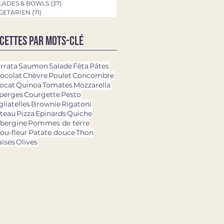
LADES & BOWLS
(37)
37 posts
GETARIEN
(71)
71 posts
cettes par mots-clé
rrata
Saumon
Salade
Fêta
Pâtes
ocolat
Chèvre
Poulet
Concombre
ocat
Quinoa
Tomates
Mozzarella
perges
Courgette
Pesto
gliatelles
Brownie
Rigatoni
teau
Pizza
Epinards
Quiche
bergine
Pommes de terre
ou-fleur
Patate douce
Thon
aises
Olives