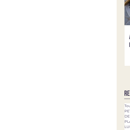
Re
Tou
PE
DE
PL
LU