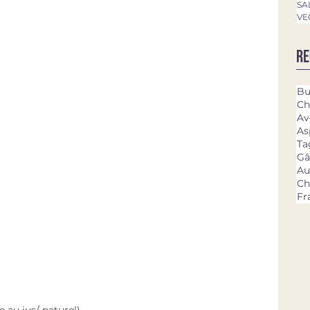
SA
VE
Re
Bu
Ch
Av
As
Ta
Gâ
Au
Ch
Fr
e au jus/ naturel)