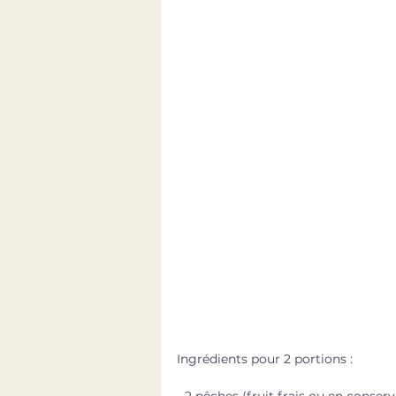
Ingrédients pour 2 portions : 
- 2 pêches (fruit frais ou en conserv