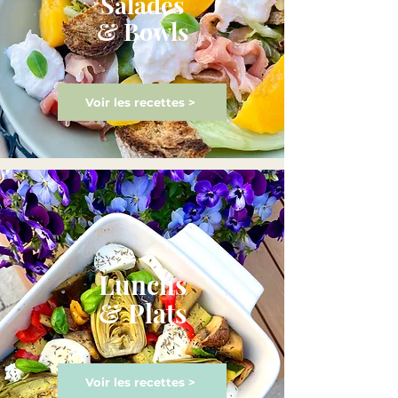
Salades
& Bowls
Voir les recettes >
Lunchs
& Plats
Voir les recettes >