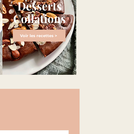
Desserts
Collations
Voir les recettes >