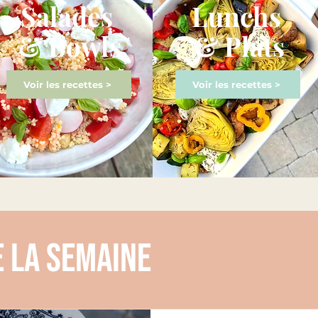
Salades
Lunchs
& Bowls
& Plats
Voir les recettes >
Voir les recettes >
e la semaine