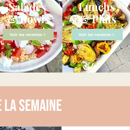
Salades
Lunchs
& Bowls
& Plats
Voir les recettes >
Voir les recettes >
e la semaine