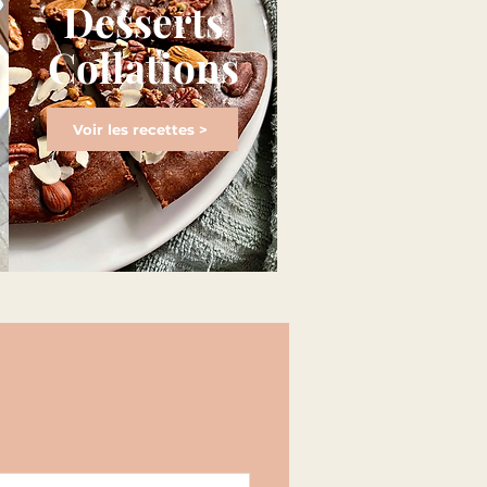
Desserts
Collations
Voir les recettes >