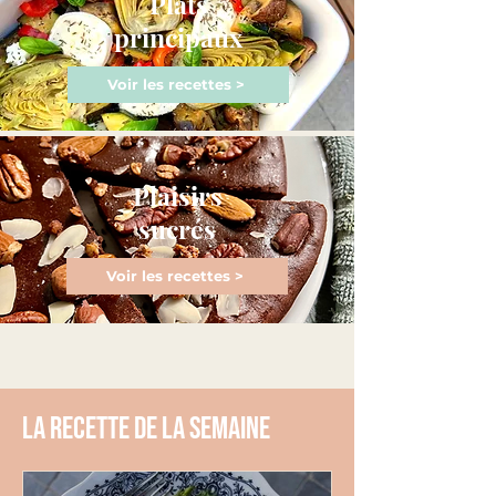
Plats
principaux
Voir les recettes >
Plaisirs
sucrés
Voir les recettes >
La recette de la semaine