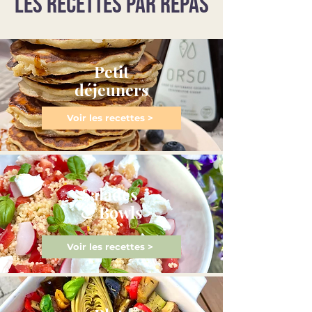
LES RECETTES PAR REPAS
Petit
déjeuners
Voir les recettes >
Salades
& Bowls
Voir les recettes >