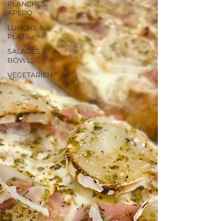
PLANCHES
APERO
LUNCHS &
PLATS
SALADES &
BOWLS
VEGETARIEN