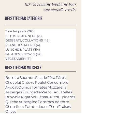
RDV la semaine prochaine pour
une nouvelle recette!
Recettes par catégorie
Tous les posts
(265)
265 posts
PETITS DEJEUNERS
(26)
26 posts
DESSERTS/COLLATIONS
(48)
48 posts
PLANCHES APERO
(4)
4 posts
LUNCHS & PLATS
(154)
154 posts
SALADES & BOWLS
(37)
37 posts
VEGETARIEN
(71)
71 posts
Recettes par mots-clé
Burrata
Saumon
Salade
Fêta
Pâtes
Chocolat
Chèvre
Poulet
Concombre
Avocat
Quinoa
Tomates
Mozzarella
Asperges
Courgette
Pesto
Tagliatelles
Brownie
Rigatoni
Gâteau
Pizza
Epinards
Quiche
Aubergine
Pommes de terre
Chou-fleur
Patate douce
Thon
Fraises
Olives