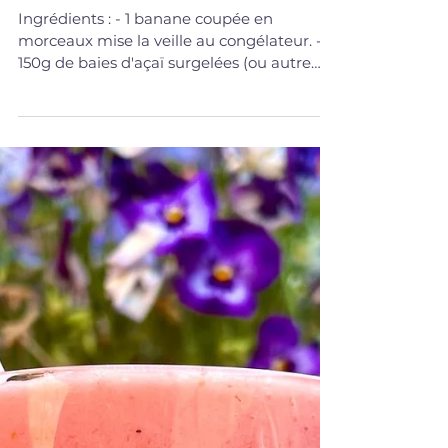
20 août 2022
DESSERTS/COLLATIONS
Glace minute açaï
Ingrédients : - 1 banane coupée en
morceaux mise la veille au congélateur. -
150g de baies d'açaï surgelées (ou autre
fruit) - 2 càs de...