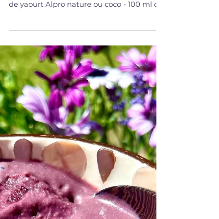
Milshake vanille banane
Ingrédients pour 2 grands milkshakes : - 2
boules de glace vanille - 2 bananes - 4 càs
de yaourt Alpro nature ou coco - 100 ml de
lait...