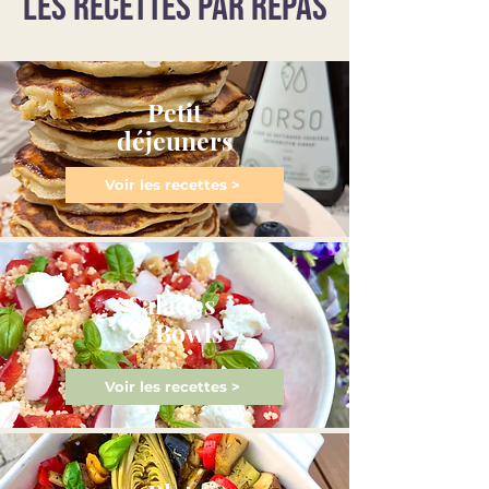
LES RECETTES PAR REPAS
Petit
déjeuners
Voir les recettes >
Salades
& Bowls
Voir les recettes >