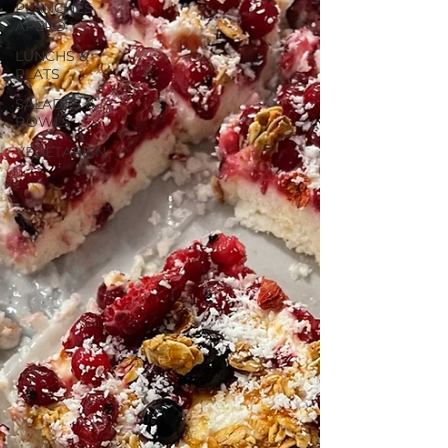
PLANCHES
APERO
LUNCHS &
PLATS
SALADES &
BOWLS
VEGETARIEN