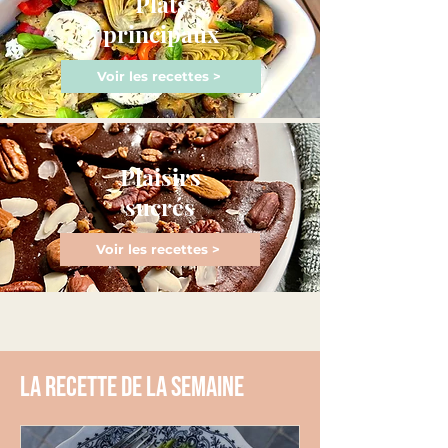
Plats
principaux
Voir les recettes >
Plaisirs
sucrés
Voir les recettes >
La recette de la semaine