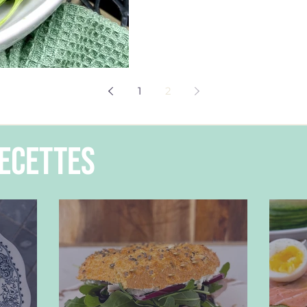
1
2
ecettes