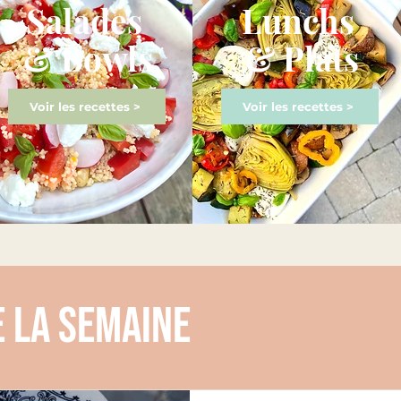
Salades
Lunchs
& Bowls
& Plats
Voir les recettes >
Voir les recettes >
e la semaine