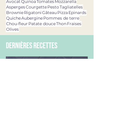
Avocat
Quinoa
Tomates
Mozzarella
Asperges
Courgette
Pesto
Tagliatelles
Brownie
Rigatoni
Gâteau
Pizza
Epinards
Quiche
Aubergine
Pommes de terre
Chou-fleur
Patate douce
Thon
Fraises
Olives
dernières recettes
11 avr. 2025