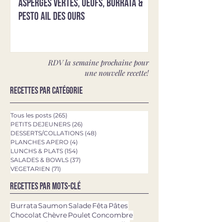
Asperges vertes, oeufs, burrata &
pesto ail des ours
RDV la semaine prochaine pour
une nouvelle recette!
Recettes par catégorie
Tous les posts
(265)
265 posts
PETITS DEJEUNERS
(26)
26 posts
DESSERTS/COLLATIONS
(48)
48 posts
PLANCHES APERO
(4)
4 posts
LUNCHS & PLATS
(154)
154 posts
SALADES & BOWLS
(37)
37 posts
VEGETARIEN
(71)
71 posts
Recettes par mots-clé
Burrata
Saumon
Salade
Fêta
Pâtes
Chocolat
Chèvre
Poulet
Concombre