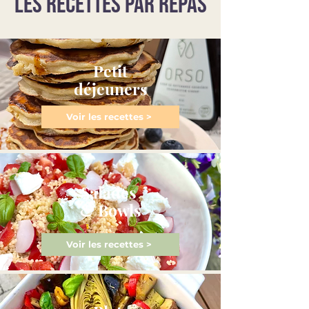
LES RECETTES PAR REPAS
Petit
déjeuners
Voir les recettes >
Salades
& Bowls
Voir les recettes >