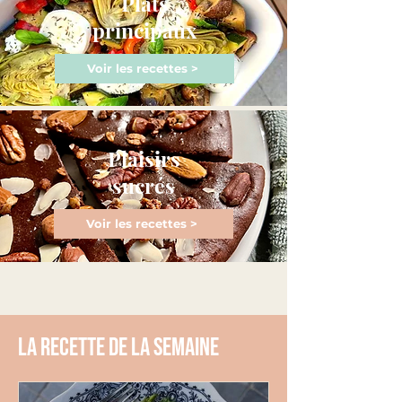
Plats
principaux
Voir les recettes >
Plaisirs
sucrés
Voir les recettes >
La recette de la semaine