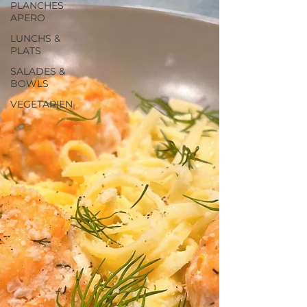
PLANCHES
APERO
LUNCHS &
PLATS
SALADES &
BOWLS
VEGETARIEN