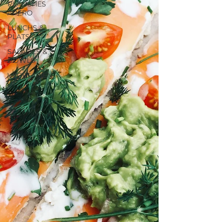
PLANCHES
APERO
LUNCHS &
PLATS
SALADES &
BOWLS
VEGETARIEN