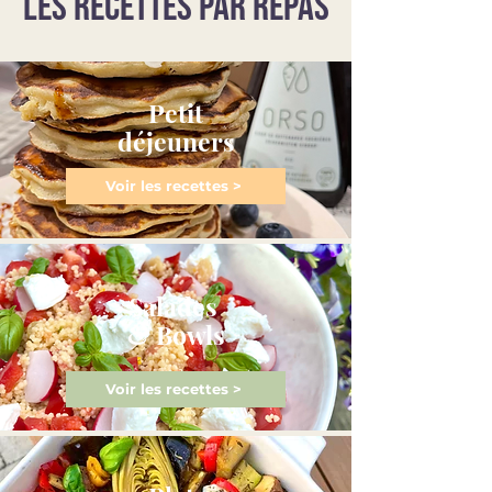
LES RECETTES PAR REPAS
Petit
déjeuners
Voir les recettes >
Salades
& Bowls
Voir les recettes >