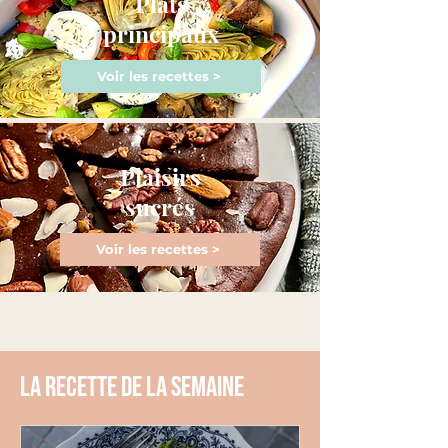
Plats
principaux
Voir les recettes >
Plaisirs
sucrés
Voir les recettes >
La recette de la semaine