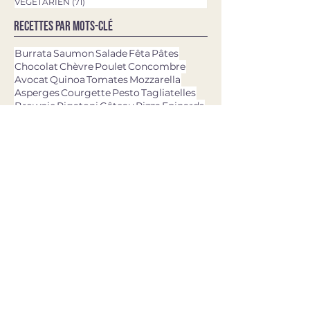
VEGETARIEN
(71)
71 posts
Recettes par mots-clé
Burrata
Saumon
Salade
Fêta
Pâtes
Chocolat
Chèvre
Poulet
Concombre
Avocat
Quinoa
Tomates
Mozzarella
Asperges
Courgette
Pesto
Tagliatelles
Brownie
Rigatoni
Gâteau
Pizza
Epinards
Quiche
Aubergine
Pommes de terre
Chou-fleur
Patate douce
Thon
Fraises
Olives
dernières recettes
11 avr. 2025