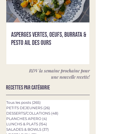
Asperges vertes, oeufs, burrata &
pesto ail des ours
RDV la semaine prochaine pour
une nouvelle recette!
Recettes par catégorie
Tous les posts
(265)
265 posts
PETITS DEJEUNERS
(26)
26 posts
DESSERTS/COLLATIONS
(48)
48 posts
PLANCHES APERO
(4)
4 posts
LUNCHS & PLATS
(154)
154 posts
SALADES & BOWLS
(37)
37 posts