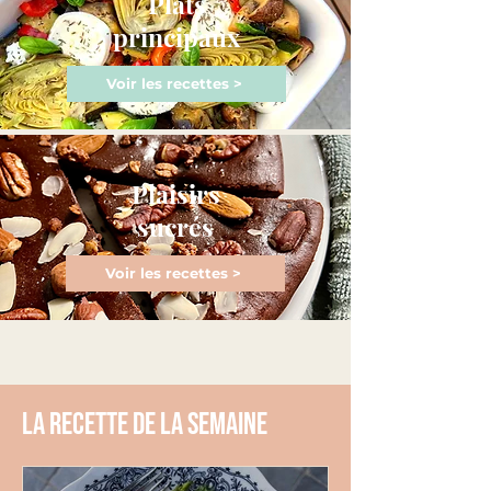
Plats
principaux
Voir les recettes >
Plaisirs
sucrés
Voir les recettes >
La recette de la semaine