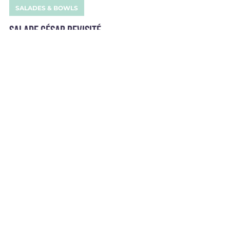
20 août 2022
SALADES & BOWLS
Salade césar revisité
Ingrédients pour 2 portions : - 1 laitue - 2
filets de poulet - 1/2 oignon rouge - 1
poivron jaune - 3 œufs cuits durs - 100ml
de crème...