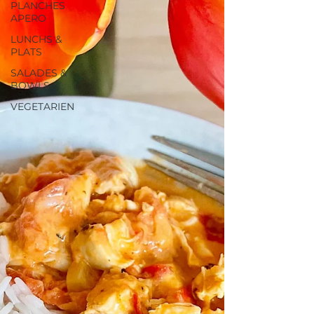
PLANCHES
APERO
LUNCHS &
PLATS
SALADES &
BOWLS
VEGETARIEN