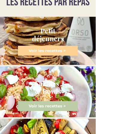
LES RECETTES PAR REPAS
Petit
déjeuners
Voir les recettes >
Salades
& Bowls
Voir les recettes >