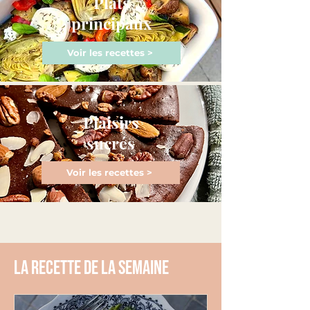
Plats
principaux
Voir les recettes >
Plaisirs
sucrés
Voir les recettes >
La recette de la semaine