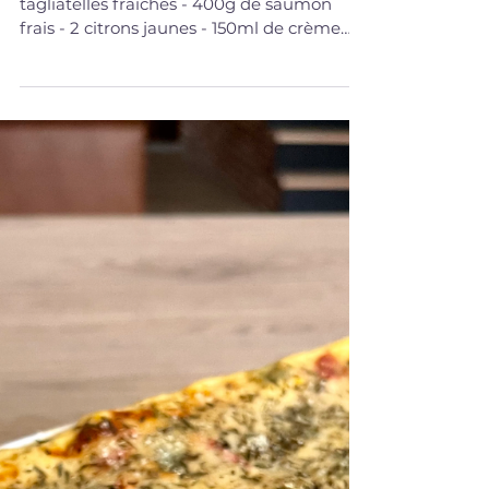
10 avr. 2023
LUNCHS & PLATS
Tagliatelles et boulettes de saumon
au citron
Ingrédients pour 4 portions : - 300g de
tagliatelles fraîches - 400g de saumon
frais - 2 citrons jaunes - 150ml de crème
culinaire 30% -...