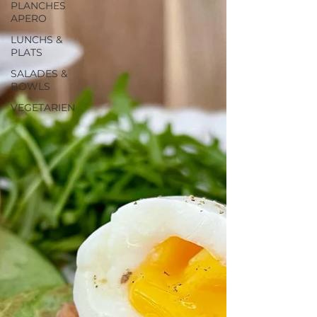
PLANCHES
APERO
LUNCHS &
PLATS
SALADES &
BOWLS
VEGETARIEN