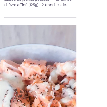
1 mai 2023
SALADES & BOWLS
Salade chèvre, saumon avocat
Ingrédients pour 2 personnes : - 45g de
salade de jeunes pousses - 1 rondin de
chèvre affiné (125g) - 2 tranches de
saumon fumé - 1...