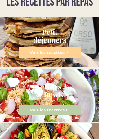
LES RECETTES PAR REPAS
Petit
déjeuners
Voir les recettes >
Salades
& Bowls
Voir les recettes >