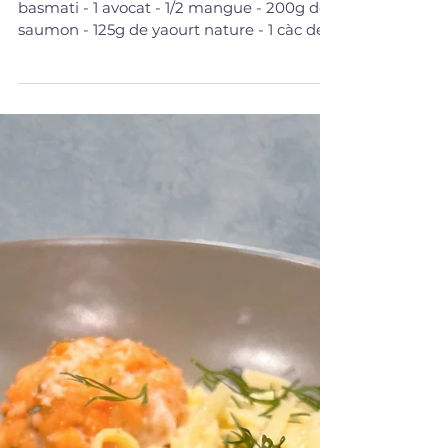
13 avr. 2023
SALADES & BOWLS
Pokebowl
Ingrédients pour 2 personnes : - 150g de riz
basmati - 1 avocat - 1/2 mangue - 200g de
saumon - 125g de yaourt nature - 1 càc de
curry -...