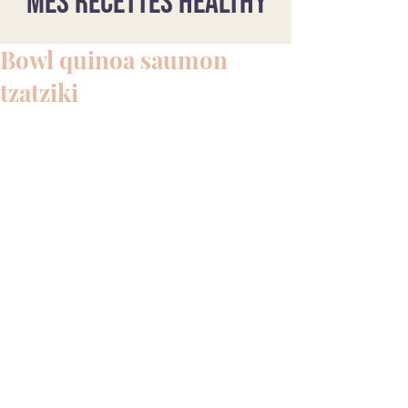
Mes recettes healthy
Bowl quinoa saumon
tzatziki