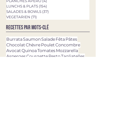
PLANCHES APERO
(4)
4 posts
LUNCHS & PLATS
(154)
154 posts
SALADES & BOWLS
(37)
37 posts
VEGETARIEN
(71)
71 posts
Recettes par mots-clé
Burrata
Saumon
Salade
Fêta
Pâtes
Chocolat
Chèvre
Poulet
Concombre
Avocat
Quinoa
Tomates
Mozzarella
Asperges
Courgette
Pesto
Tagliatelles
Brownie
Rigatoni
Gâteau
Pizza
Epinards
Quiche
Aubergine
Pommes de terre
Chou-fleur
Patate douce
Thon
Fraises
Olives
dernières recettes
11 avr. 2025