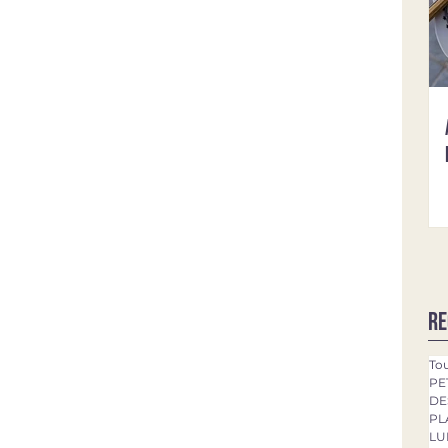
Re
Tou
PE
DE
PL
LU