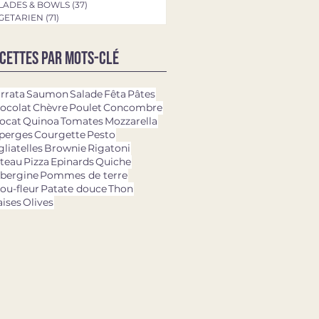
LADES & BOWLS
(37)
37 posts
GETARIEN
(71)
71 posts
cettes par mots-clé
rrata
Saumon
Salade
Fêta
Pâtes
ocolat
Chèvre
Poulet
Concombre
ocat
Quinoa
Tomates
Mozzarella
perges
Courgette
Pesto
gliatelles
Brownie
Rigatoni
teau
Pizza
Epinards
Quiche
bergine
Pommes de terre
ou-fleur
Patate douce
Thon
aises
Olives