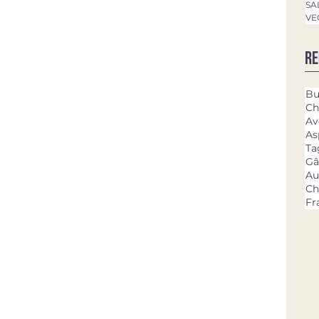
SA
VE
Re
Bu
Ch
Av
As
Ta
Gâ
Au
Ch
Fr