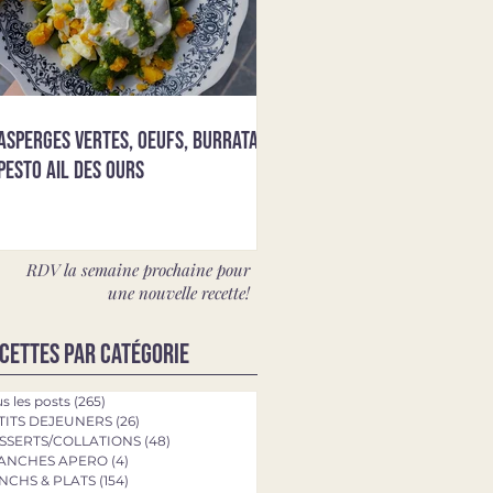
Asperges vertes, oeufs, burrata &
pesto ail des ours
RDV la semaine prochaine pour
une nouvelle recette!
cettes par catégorie
s les posts
(265)
265 posts
TITS DEJEUNERS
(26)
26 posts
SSERTS/COLLATIONS
(48)
48 posts
ANCHES APERO
(4)
4 posts
NCHS & PLATS
(154)
154 posts