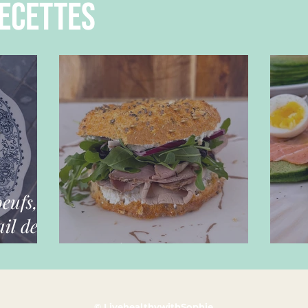
ecettes
oeufs,
il des
Bagels maison
Ga
© LivehealthywithSophie