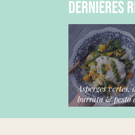
dernières r
Asperges vertes, 
burrata & pesto a
ours