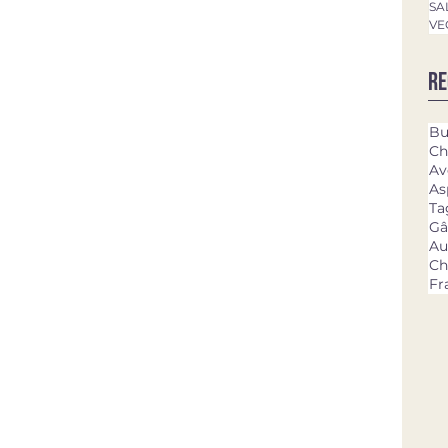
SA
VE
Re
Bu
Ch
Av
As
Ta
Gâ
Au
Ch
Fr