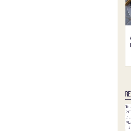
Re
Tou
PE
DE
PL
LU