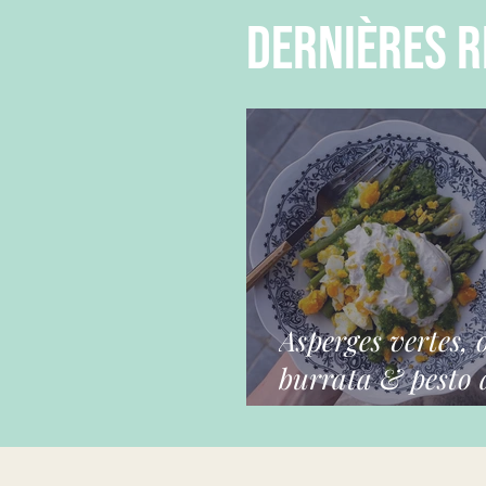
dernières r
Asperges vertes, 
burrata & pesto a
ours