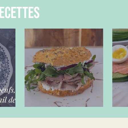
ecettes
oeufs,
il des
Bagels maison
Ga