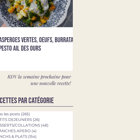
Asperges vertes, oeufs, burrata &
pesto ail des ours
RDV la semaine prochaine pour
une nouvelle recette!
cettes par catégorie
s les posts
(265)
265 posts
TITS DEJEUNERS
(26)
26 posts
SSERTS/COLLATIONS
(48)
48 posts
ANCHES APERO
(4)
4 posts
NCHS & PLATS
(154)
154 posts