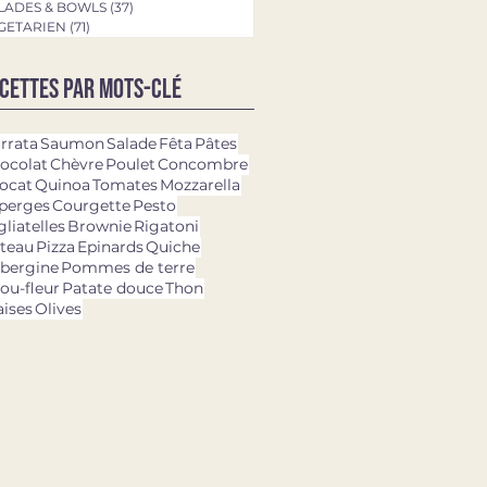
LADES & BOWLS
(37)
37 posts
GETARIEN
(71)
71 posts
cettes par mots-clé
rrata
Saumon
Salade
Fêta
Pâtes
ocolat
Chèvre
Poulet
Concombre
ocat
Quinoa
Tomates
Mozzarella
perges
Courgette
Pesto
gliatelles
Brownie
Rigatoni
teau
Pizza
Epinards
Quiche
bergine
Pommes de terre
ou-fleur
Patate douce
Thon
aises
Olives