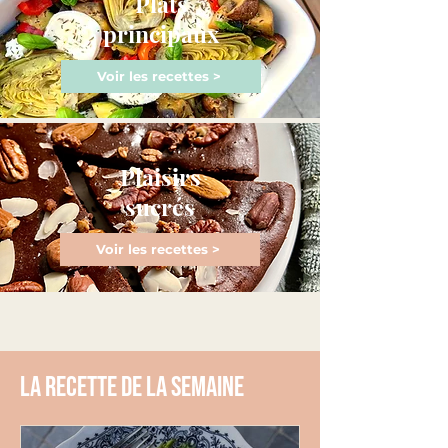
Plats
principaux
Voir les recettes >
Plaisirs
sucrés
Voir les recettes >
La recette de la semaine