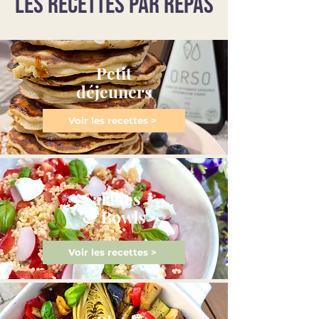
LES RECETTES PAR REPAS
Petit
déjeuners
Voir les recettes >
Salades
& Bowls
Voir les recettes >