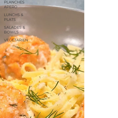
PLANCHES
APERO
LUNCHS &
PLATS
SALADES &
BOWLS
VEGETARIEN