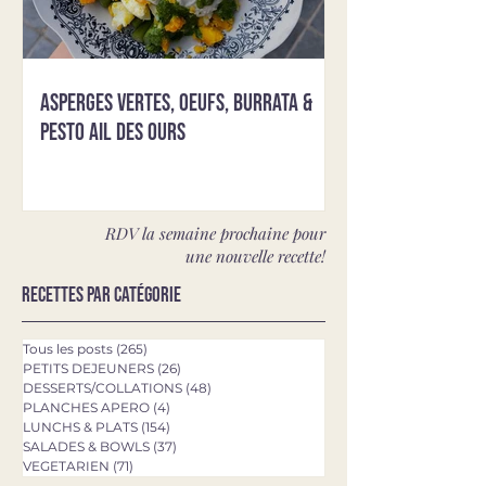
Asperges vertes, oeufs, burrata &
pesto ail des ours
RDV la semaine prochaine pour
une nouvelle recette!
Recettes par catégorie
Tous les posts
(265)
265 posts
PETITS DEJEUNERS
(26)
26 posts
DESSERTS/COLLATIONS
(48)
48 posts
PLANCHES APERO
(4)
4 posts
LUNCHS & PLATS
(154)
154 posts
SALADES & BOWLS
(37)
37 posts
VEGETARIEN
(71)
71 posts