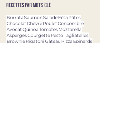
Recettes par mots-clé
Burrata
Saumon
Salade
Fêta
Pâtes
Chocolat
Chèvre
Poulet
Concombre
Avocat
Quinoa
Tomates
Mozzarella
Asperges
Courgette
Pesto
Tagliatelles
Brownie
Rigatoni
Gâteau
Pizza
Epinards
Quiche
Aubergine
Pommes de terre
Chou-fleur
Patate douce
Thon
Fraises
Olives
dernières recettes
11 avr. 2025