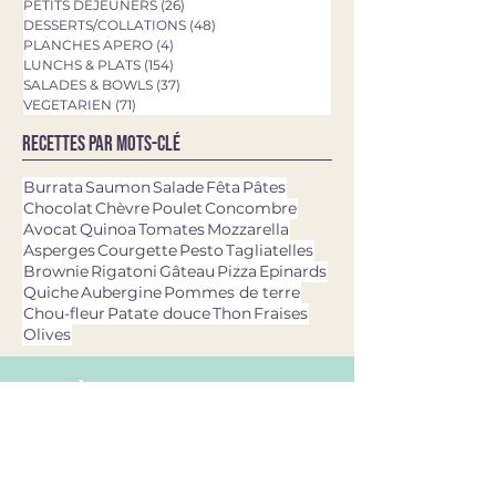
PETITS DEJEUNERS
(26)
26 posts
DESSERTS/COLLATIONS
(48)
48 posts
PLANCHES APERO
(4)
4 posts
LUNCHS & PLATS
(154)
154 posts
SALADES & BOWLS
(37)
37 posts
VEGETARIEN
(71)
71 posts
Recettes par mots-clé
Burrata
Saumon
Salade
Fêta
Pâtes
Chocolat
Chèvre
Poulet
Concombre
Avocat
Quinoa
Tomates
Mozzarella
Asperges
Courgette
Pesto
Tagliatelles
Brownie
Rigatoni
Gâteau
Pizza
Epinards
Quiche
Aubergine
Pommes de terre
Chou-fleur
Patate douce
Thon
Fraises
Olives
dernières recettes
11 avr. 2025