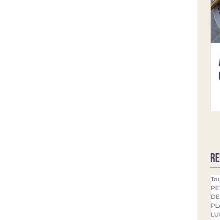
Re
Tou
PE
DE
PL
LU