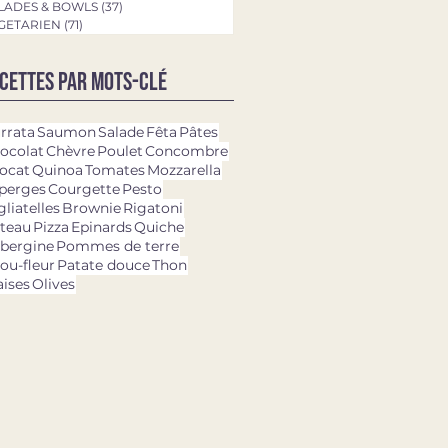
LADES & BOWLS
(37)
37 posts
GETARIEN
(71)
71 posts
cettes par mots-clé
rrata
Saumon
Salade
Fêta
Pâtes
ocolat
Chèvre
Poulet
Concombre
ocat
Quinoa
Tomates
Mozzarella
perges
Courgette
Pesto
gliatelles
Brownie
Rigatoni
teau
Pizza
Epinards
Quiche
bergine
Pommes de terre
ou-fleur
Patate douce
Thon
aises
Olives