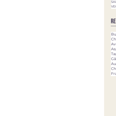
SA
VE
Re
Bu
Ch
Av
As
Ta
Gâ
Au
Ch
Fr