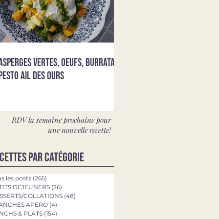
Asperges vertes, oeufs, burrata &
pesto ail des ours
RDV la semaine prochaine pour
une nouvelle recette!
cettes par catégorie
s les posts
(265)
265 posts
TITS DEJEUNERS
(26)
26 posts
SSERTS/COLLATIONS
(48)
48 posts
ANCHES APERO
(4)
4 posts
NCHS & PLATS
(154)
154 posts