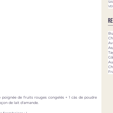
SA
VE
Re
Bu
Ch
Av
As
Ta
Gâ
Au
Ch
Fr
 poignée de fruits rouges congelés + 1 càs de poudre 
pçon de lait d'amande.