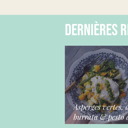
dernières r
Asperges vertes, 
burrata & pesto a
ours