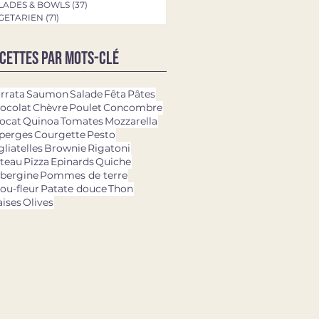
LADES & BOWLS
(37)
37 posts
GETARIEN
(71)
71 posts
cettes par mots-clé
rrata
Saumon
Salade
Fêta
Pâtes
ocolat
Chèvre
Poulet
Concombre
ocat
Quinoa
Tomates
Mozzarella
perges
Courgette
Pesto
gliatelles
Brownie
Rigatoni
teau
Pizza
Epinards
Quiche
bergine
Pommes de terre
ou-fleur
Patate douce
Thon
aises
Olives