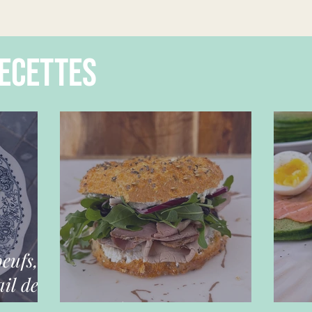
ecettes
oeufs,
il des
Bagels maison
Ga