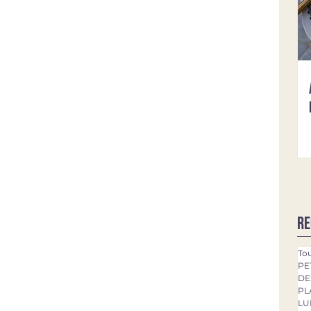
Re
Tou
PE
DE
PL
LU