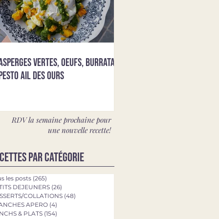
Asperges vertes, oeufs, burrata &
pesto ail des ours
RDV la semaine prochaine pour
une nouvelle recette!
cettes par catégorie
s les posts
(265)
265 posts
TITS DEJEUNERS
(26)
26 posts
SSERTS/COLLATIONS
(48)
48 posts
ANCHES APERO
(4)
4 posts
NCHS & PLATS
(154)
154 posts