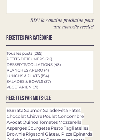
RDV la semaine prochaine pour
une nouvelle recette!
Recettes par catégorie
Tous les posts
(265)
265 posts
PETITS DEJEUNERS
(26)
26 posts
DESSERTS/COLLATIONS
(48)
48 posts
PLANCHES APERO
(4)
4 posts
LUNCHS & PLATS
(154)
154 posts
SALADES & BOWLS
(37)
37 posts
VEGETARIEN
(71)
71 posts
Recettes par mots-clé
Burrata
Saumon
Salade
Fêta
Pâtes
Chocolat
Chèvre
Poulet
Concombre
Avocat
Quinoa
Tomates
Mozzarella
Asperges
Courgette
Pesto
Tagliatelles
Brownie
Rigatoni
Gâteau
Pizza
Epinards
Quiche
Aubergine
Pommes de terre