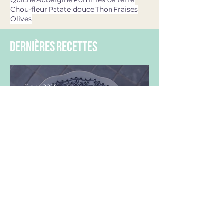
Chou-fleur
Patate douce
Thon
Fraises
Olives
dernières recettes
11 avr. 2025
Asperges vertes, oeufs,
burrata & pesto ail des ours