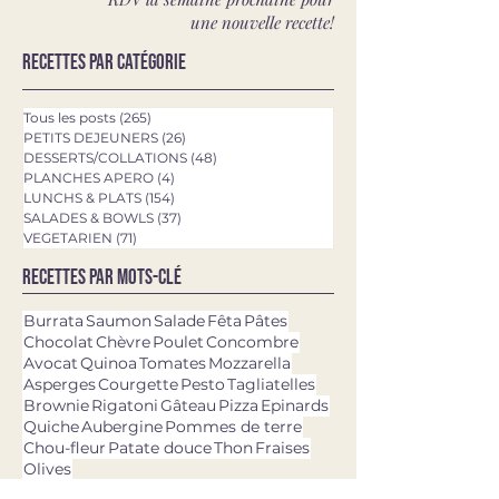
une nouvelle recette!
Recettes par catégorie
Tous les posts
(265)
265 posts
PETITS DEJEUNERS
(26)
26 posts
DESSERTS/COLLATIONS
(48)
48 posts
PLANCHES APERO
(4)
4 posts
LUNCHS & PLATS
(154)
154 posts
SALADES & BOWLS
(37)
37 posts
VEGETARIEN
(71)
71 posts
Recettes par mots-clé
Burrata
Saumon
Salade
Fêta
Pâtes
Chocolat
Chèvre
Poulet
Concombre
Avocat
Quinoa
Tomates
Mozzarella
Asperges
Courgette
Pesto
Tagliatelles
Brownie
Rigatoni
Gâteau
Pizza
Epinards
Quiche
Aubergine
Pommes de terre
Chou-fleur
Patate douce
Thon
Fraises
Olives