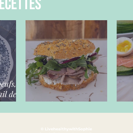
ecettes
oeufs,
il des
Bagels maison
Ga
© LivehealthywithSophie