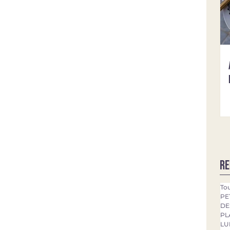
Re
Tou
PE
DE
PL
LU