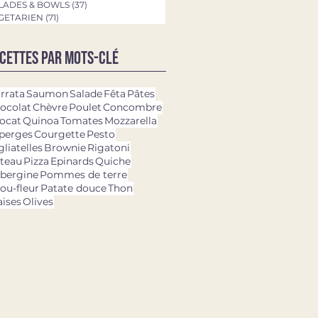
LADES & BOWLS
(37)
37 posts
GETARIEN
(71)
71 posts
cettes par mots-clé
rrata
Saumon
Salade
Fêta
Pâtes
ocolat
Chèvre
Poulet
Concombre
ocat
Quinoa
Tomates
Mozzarella
perges
Courgette
Pesto
gliatelles
Brownie
Rigatoni
teau
Pizza
Epinards
Quiche
bergine
Pommes de terre
ou-fleur
Patate douce
Thon
aises
Olives