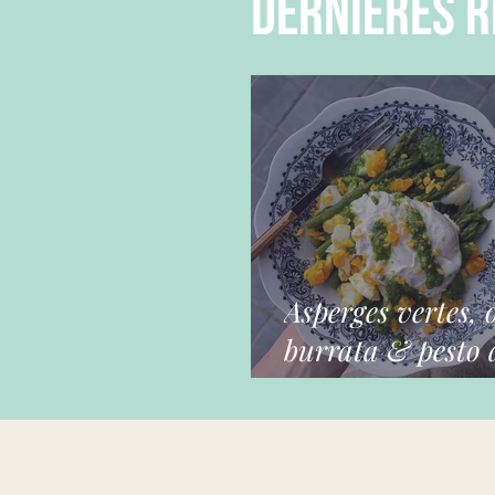
dernières r
Asperges vertes, 
burrata & pesto a
ours