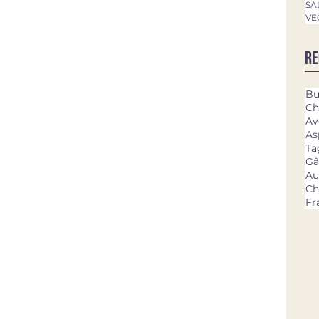
SA
VE
Re
Bu
Ch
Av
As
Ta
Gâ
Au
Ch
Fr