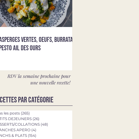
Asperges vertes, oeufs, burrata &
pesto ail des ours
RDV la semaine prochaine pour
une nouvelle recette!
cettes par catégorie
s les posts
(265)
265 posts
TITS DEJEUNERS
(26)
26 posts
SSERTS/COLLATIONS
(48)
48 posts
ANCHES APERO
(4)
4 posts
NCHS & PLATS
(154)
154 posts