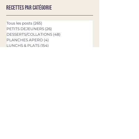
Recettes par catégorie
Tous les posts
(265)
265 posts
PETITS DEJEUNERS
(26)
26 posts
DESSERTS/COLLATIONS
(48)
48 posts
PLANCHES APERO
(4)
4 posts
LUNCHS & PLATS
(154)
154 posts
SALADES & BOWLS
(37)
37 posts
VEGETARIEN
(71)
71 posts
Recettes par mots-clé
Burrata
Saumon
Salade
Fêta
Pâtes
Chocolat
Chèvre
Poulet
Concombre
Avocat
Quinoa
Tomates
Mozzarella
Asperges
Courgette
Pesto
Tagliatelles
Brownie
Rigatoni
Gâteau
Pizza
Epinards
Quiche
Aubergine
Pommes de terre
Chou-fleur
Patate douce
Thon
Fraises
Olives
dernières recettes