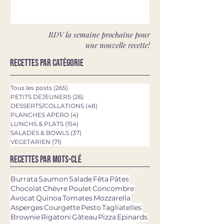
RDV la semaine prochaine pour
une nouvelle recette!
Recettes par catégorie
Tous les posts
(265)
265 posts
PETITS DEJEUNERS
(26)
26 posts
DESSERTS/COLLATIONS
(48)
48 posts
PLANCHES APERO
(4)
4 posts
LUNCHS & PLATS
(154)
154 posts
SALADES & BOWLS
(37)
37 posts
VEGETARIEN
(71)
71 posts
Recettes par mots-clé
Burrata
Saumon
Salade
Fêta
Pâtes
Chocolat
Chèvre
Poulet
Concombre
Avocat
Quinoa
Tomates
Mozzarella
Asperges
Courgette
Pesto
Tagliatelles
Brownie
Rigatoni
Gâteau
Pizza
Epinards