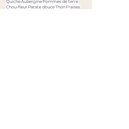
Quiche
Aubergine
Pommes de terre
Chou-fleur
Patate douce
Thon
Fraises
Olives
dernières recettes
11 avr. 2025
Asperges vertes, oeufs,
burrata & pesto ail des ours