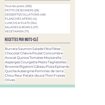
Tous les posts
(265)
265 posts
PETITS DEJEUNERS
(26)
26 posts
DESSERTS/COLLATIONS
(48)
48 posts
PLANCHES APERO
(4)
4 posts
LUNCHS & PLATS
(154)
154 posts
SALADES & BOWLS
(37)
37 posts
VEGETARIEN
(71)
71 posts
Recettes par mots-clé
Burrata
Saumon
Salade
Fêta
Pâtes
Chocolat
Chèvre
Poulet
Concombre
Avocat
Quinoa
Tomates
Mozzarella
Asperges
Courgette
Pesto
Tagliatelles
Brownie
Rigatoni
Gâteau
Pizza
Epinards
Quiche
Aubergine
Pommes de terre
Chou-fleur
Patate douce
Thon
Fraises
Olives
dernières recettes