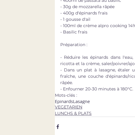
- 400ml de passata au basilic
- 30g de mozzarella râpée
- 400g d'épinards frais
- 1 gousse d'ail
- 100ml de crème alpro cooking 14
- Basilic frais
Préparation : 
- Réduire les épinards dans l'eau,
ricotta et la crème, saler/poivrer/ajou
- Dans un plat à lasagne, étaler u
fraîche, une couche d'épinards/ric
râpée.
- Enfourner 20-30 minutes à 180°C.
Mots-clés :
Epinards
Lasagne
VEGETARIEN
LUNCHS & PLATS