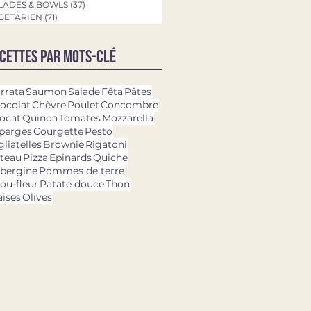
LADES & BOWLS
(37)
37 posts
GETARIEN
(71)
71 posts
cettes par mots-clé
rrata
Saumon
Salade
Fêta
Pâtes
ocolat
Chèvre
Poulet
Concombre
ocat
Quinoa
Tomates
Mozzarella
perges
Courgette
Pesto
gliatelles
Brownie
Rigatoni
teau
Pizza
Epinards
Quiche
bergine
Pommes de terre
ou-fleur
Patate douce
Thon
aises
Olives