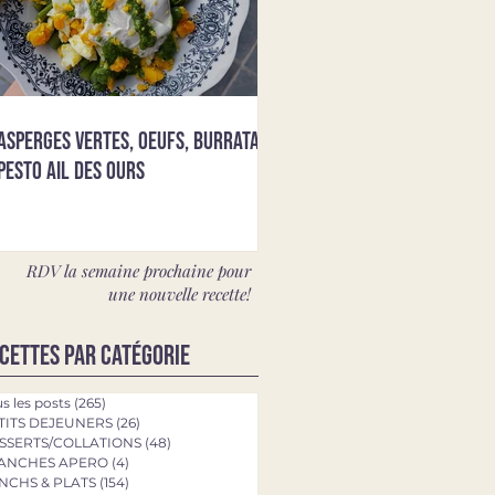
Asperges vertes, oeufs, burrata &
pesto ail des ours
RDV la semaine prochaine pour
une nouvelle recette!
cettes par catégorie
s les posts
(265)
265 posts
TITS DEJEUNERS
(26)
26 posts
SSERTS/COLLATIONS
(48)
48 posts
ANCHES APERO
(4)
4 posts
NCHS & PLATS
(154)
154 posts