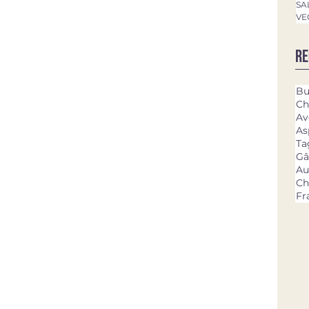
SA
VE
Re
Bu
Ch
Av
As
Ta
Gâ
Au
Ch
Fr