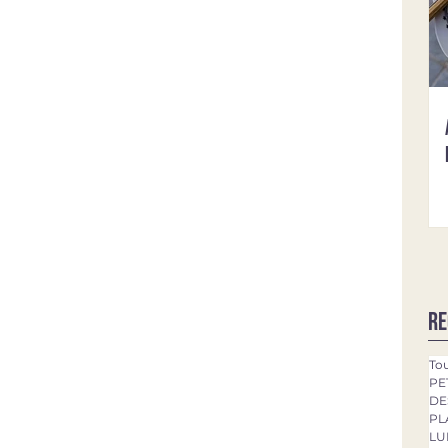
Re
Tou
PE
DE
PL
LU