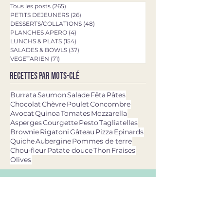
Tous les posts
(265)
265 posts
PETITS DEJEUNERS
(26)
26 posts
DESSERTS/COLLATIONS
(48)
48 posts
PLANCHES APERO
(4)
4 posts
LUNCHS & PLATS
(154)
154 posts
SALADES & BOWLS
(37)
37 posts
VEGETARIEN
(71)
71 posts
Recettes par mots-clé
Burrata
Saumon
Salade
Fêta
Pâtes
Chocolat
Chèvre
Poulet
Concombre
Avocat
Quinoa
Tomates
Mozzarella
Asperges
Courgette
Pesto
Tagliatelles
Brownie
Rigatoni
Gâteau
Pizza
Epinards
Quiche
Aubergine
Pommes de terre
Chou-fleur
Patate douce
Thon
Fraises
Olives
dernières recettes