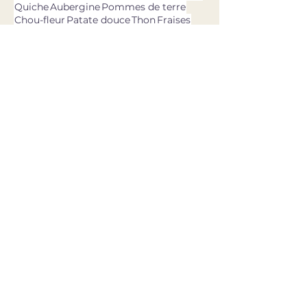
Quiche
Aubergine
Pommes de terre
Chou-fleur
Patate douce
Thon
Fraises
Olives
dernières recettes
11 avr. 2025
Asperges vertes, oeufs,
burrata & pesto ail des ours