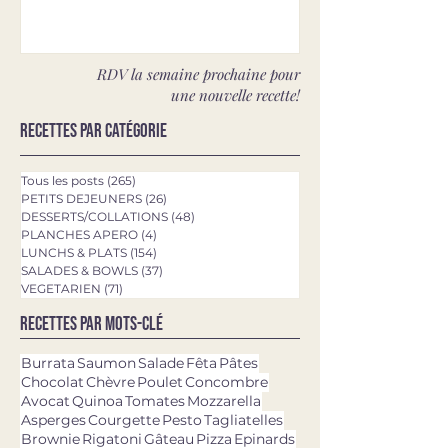
RDV la semaine prochaine pour
une nouvelle recette!
Recettes par catégorie
Tous les posts
(265)
265 posts
PETITS DEJEUNERS
(26)
26 posts
DESSERTS/COLLATIONS
(48)
48 posts
PLANCHES APERO
(4)
4 posts
LUNCHS & PLATS
(154)
154 posts
SALADES & BOWLS
(37)
37 posts
VEGETARIEN
(71)
71 posts
Recettes par mots-clé
Burrata
Saumon
Salade
Fêta
Pâtes
Chocolat
Chèvre
Poulet
Concombre
Avocat
Quinoa
Tomates
Mozzarella
Asperges
Courgette
Pesto
Tagliatelles
Brownie
Rigatoni
Gâteau
Pizza
Epinards