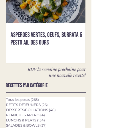
Asperges vertes, oeufs, burrata &
pesto ail des ours
RDV la semaine prochaine pour
une nouvelle recette!
Recettes par catégorie
Tous les posts
(265)
265 posts
PETITS DEJEUNERS
(26)
26 posts
DESSERTS/COLLATIONS
(48)
48 posts
PLANCHES APERO
(4)
4 posts
LUNCHS & PLATS
(154)
154 posts
SALADES & BOWLS
(37)
37 posts