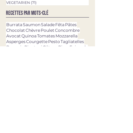
VEGETARIEN
(71)
71 posts
Recettes par mots-clé
Burrata
Saumon
Salade
Fêta
Pâtes
Chocolat
Chèvre
Poulet
Concombre
Avocat
Quinoa
Tomates
Mozzarella
Asperges
Courgette
Pesto
Tagliatelles
Brownie
Rigatoni
Gâteau
Pizza
Epinards
Quiche
Aubergine
Pommes de terre
Chou-fleur
Patate douce
Thon
Fraises
Olives
dernières recettes
11 avr. 2025