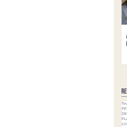
Re
Tou
PE
DE
PL
LU