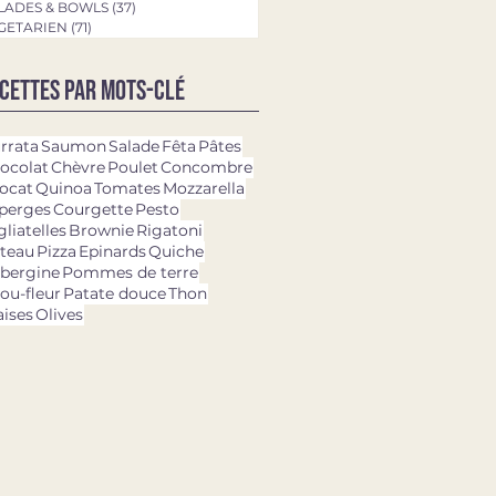
LADES & BOWLS
(37)
37 posts
GETARIEN
(71)
71 posts
cettes par mots-clé
rrata
Saumon
Salade
Fêta
Pâtes
ocolat
Chèvre
Poulet
Concombre
ocat
Quinoa
Tomates
Mozzarella
perges
Courgette
Pesto
gliatelles
Brownie
Rigatoni
teau
Pizza
Epinards
Quiche
bergine
Pommes de terre
ou-fleur
Patate douce
Thon
aises
Olives