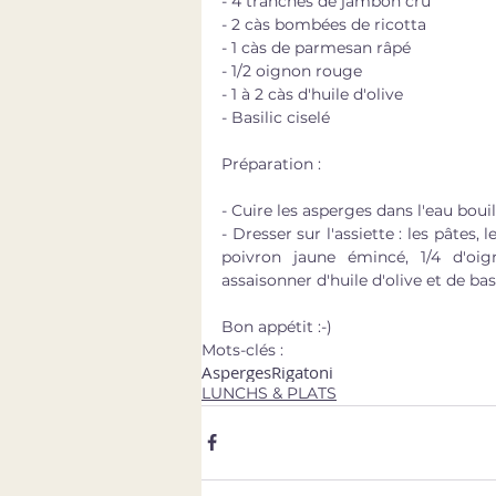
- 4 tranches de jambon cru
- 2 càs bombées de ricotta
- 1 càs de parmesan râpé
- 1/2 oignon rouge
- 1 à 2 càs d'huile d'olive
- Basilic ciselé
Préparation : 
- Cuire les asperges dans l'eau boui
- Dresser sur l'assiette : les pâtes
poivron jaune émincé, 1/4 d'oig
assaisonner d'huile d'olive et de basi
Bon appétit :-)
Mots-clés :
Asperges
Rigatoni
LUNCHS & PLATS