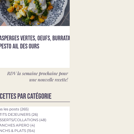
Asperges vertes, oeufs, burrata &
pesto ail des ours
RDV la semaine prochaine pour
une nouvelle recette!
cettes par catégorie
s les posts
(265)
265 posts
TITS DEJEUNERS
(26)
26 posts
SSERTS/COLLATIONS
(48)
48 posts
ANCHES APERO
(4)
4 posts
NCHS & PLATS
(154)
154 posts