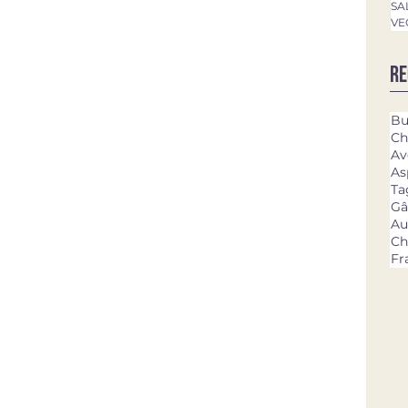
SA
VE
Re
Bu
Ch
Av
As
Ta
Gâ
Au
Ch
Fr