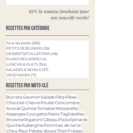
RDV la semaine prochaine pour
une nouvelle recette!
Recettes par catégorie
Tous les posts
(265)
265 posts
PETITS DEJEUNERS
(26)
26 posts
DESSERTS/COLLATIONS
(48)
48 posts
PLANCHES APERO
(4)
4 posts
LUNCHS & PLATS
(154)
154 posts
SALADES & BOWLS
(37)
37 posts
VEGETARIEN
(71)
71 posts
Recettes par mots-clé
Burrata
Saumon
Salade
Fêta
Pâtes
Chocolat
Chèvre
Poulet
Concombre
Avocat
Quinoa
Tomates
Mozzarella
Asperges
Courgette
Pesto
Tagliatelles
Brownie
Rigatoni
Gâteau
Pizza
Epinards
Quiche
Aubergine
Pommes de terre
Chou-fleur
Patate douce
Thon
Fraises