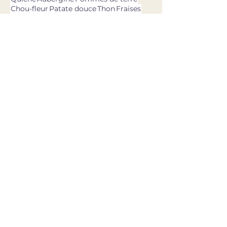
Chou-fleur
Patate douce
Thon
Fraises
Olives
dernières recettes
11 avr. 2025
Asperges vertes, oeufs,
burrata & pesto ail des ours