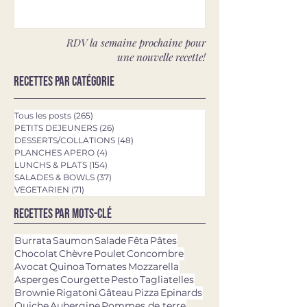
RDV la semaine prochaine pour
une nouvelle recette!
Recettes par catégorie
Tous les posts
(265)
265 posts
PETITS DEJEUNERS
(26)
26 posts
DESSERTS/COLLATIONS
(48)
48 posts
PLANCHES APERO
(4)
4 posts
LUNCHS & PLATS
(154)
154 posts
SALADES & BOWLS
(37)
37 posts
VEGETARIEN
(71)
71 posts
Recettes par mots-clé
Burrata
Saumon
Salade
Fêta
Pâtes
Chocolat
Chèvre
Poulet
Concombre
Avocat
Quinoa
Tomates
Mozzarella
Asperges
Courgette
Pesto
Tagliatelles
Brownie
Rigatoni
Gâteau
Pizza
Epinards
Quiche
Aubergine
Pommes de terre