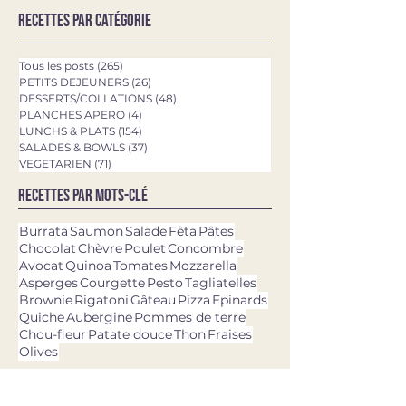
Recettes par catégorie
Tous les posts
(265)
265 posts
PETITS DEJEUNERS
(26)
26 posts
DESSERTS/COLLATIONS
(48)
48 posts
PLANCHES APERO
(4)
4 posts
LUNCHS & PLATS
(154)
154 posts
SALADES & BOWLS
(37)
37 posts
VEGETARIEN
(71)
71 posts
Recettes par mots-clé
Burrata
Saumon
Salade
Fêta
Pâtes
Chocolat
Chèvre
Poulet
Concombre
Avocat
Quinoa
Tomates
Mozzarella
Asperges
Courgette
Pesto
Tagliatelles
Brownie
Rigatoni
Gâteau
Pizza
Epinards
Quiche
Aubergine
Pommes de terre
Chou-fleur
Patate douce
Thon
Fraises
Olives
dernières recettes