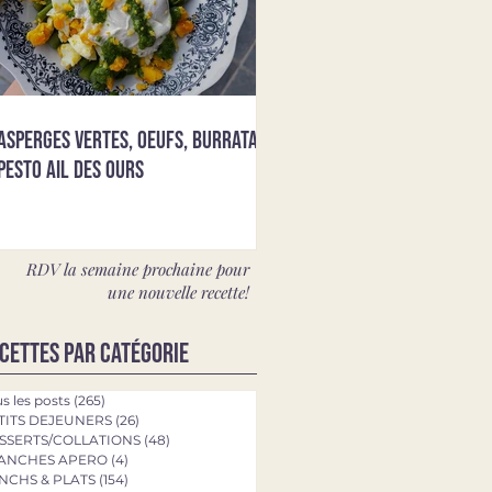
Asperges vertes, oeufs, burrata &
pesto ail des ours
RDV la semaine prochaine pour
une nouvelle recette!
cettes par catégorie
s les posts
(265)
265 posts
TITS DEJEUNERS
(26)
26 posts
SSERTS/COLLATIONS
(48)
48 posts
ANCHES APERO
(4)
4 posts
NCHS & PLATS
(154)
154 posts