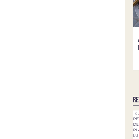
Re
Tou
PE
DE
PL
LU