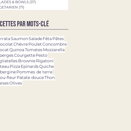
LADES & BOWLS
(37)
37 posts
GETARIEN
(71)
71 posts
cettes par mots-clé
rrata
Saumon
Salade
Fêta
Pâtes
ocolat
Chèvre
Poulet
Concombre
ocat
Quinoa
Tomates
Mozzarella
perges
Courgette
Pesto
gliatelles
Brownie
Rigatoni
teau
Pizza
Epinards
Quiche
bergine
Pommes de terre
ou-fleur
Patate douce
Thon
aises
Olives