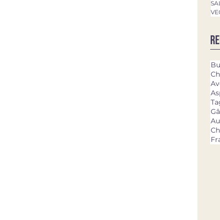
SA
VE
Re
Bu
Ch
Av
As
Ta
Gâ
Au
Ch
Fr